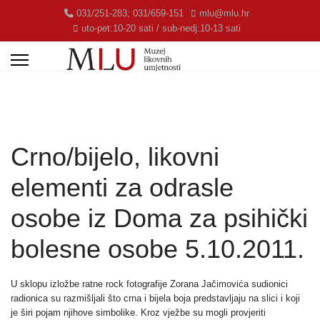
031/251-283; 031/659-151
mlu@mlu.hr
uto-pet:10-20 sati / sub-nedj:10-13 sati
Crno/bijelo, likovni
elementi za odrasle
osobe iz Doma za psihički
bolesne osobe 5.10.2011.
U sklopu izložbe ratne rock fotografije Zorana Jačimovića sudionici
radionica su razmišljali što crna i bijela boja predstavljaju na slici i koji
je širi pojam njihove simbolike. Kroz vježbe su mogli provjeriti