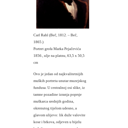
Carl Rahl (Beč, 1812. – Beč,
1865.)
Portret grofa Marka Pejačevića
1856., ulje na platnu, 63,5 x 50,5
cm
Ovo je jedan od najkvalitetnijih
muških portreta unutar muzejskog
fundusa. U centralnoj osi slike, iz
tamne pozadine izranja poprsje
muškarca srednjih godina,
okrenutog tijelom udesno, a
glavom ulijevo: lik duže valovite
kose i brkova, odjeven u bijelu