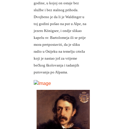
godine, u kojoj on ostaje bez
službe i bez stalnog prihoda.
Dvojbeno je da li je Waldinger u
toj godini pošao na put u Alpe, na
jezero Königsee, i ondje slikao
kapelu sv. Bartolomeja ili se prije
mora pretpostaviti, da je sliku
radio u Osijeku na temelju crteža
koji je nastao još za vrijeme
bečkog školovanja i tadanjih
putovanja po Alpama.