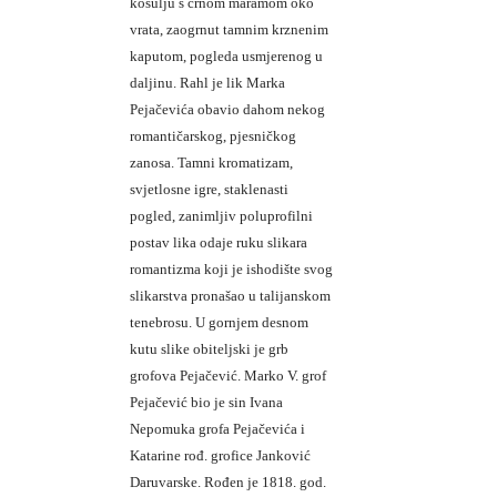
košulju s crnom maramom oko
vrata, zaogrnut tamnim krznenim
kaputom, pogleda usmjerenog u
daljinu. Rahl je lik Marka
Pejačevića obavio dahom nekog
romantičarskog, pjesničkog
zanosa. Tamni kromatizam,
svjetlosne igre, staklenasti
pogled, zanimljiv poluprofilni
postav lika odaje ruku slikara
romantizma koji je ishodište svog
slikarstva pronašao u talijanskom
tenebrosu. U gornjem desnom
kutu slike obiteljski je grb
grofova Pejačević. Marko V. grof
Pejačević bio je sin Ivana
Nepomuka grofa Pejačevića i
Katarine rođ. grofice Janković
Daruvarske. Rođen je 1818. god.