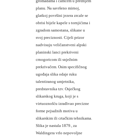
gromadama i čamcem u prednjem
planu. Na savršeno mirnoj,
glatkoj površini jezera zrcale se
obrisi bijele kapele s tornjićima i
zgradom samostana, slikane u
svoj preciznosti. Cijeli prizor
nadvisuju veličanstveni alpski
planinski lanci prekriveni
crnogoricom ili snježnim
prekrivačem. Osim specifičnog
ugođaja slika odaje ruku
talentiranog umjetnika,
predstavnika tzv. Osječkog
slikarskog kruga, koji je s
virtuoznošću izrađivao precizne
forme pejsažnih motiva u
slikarskim ili crtačkim tehnikama.
Slika je nastala 1879., za
Waldingera vrlo nepovoljne