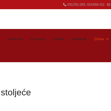
031/251-283; 031/659-151
Naslovna
O muzeju
Izložbe
Edukacija
Zbirke
 stoljeće