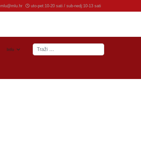
mlu@mlu.hr
uto-pet:10-20 sati / sub-nedj:10-13 sati
Traži
Info