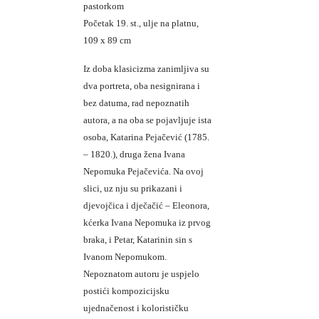
pastorkom
Početak 19. st., ulje na platnu,
109 x 89 cm
Iz doba klasicizma zanimljiva su
dva portreta, oba nesignirana i
bez datuma, rad nepoznatih
autora, a na oba se pojavljuje ista
osoba, Katarina Pejačević (1785.
– 1820.), druga žena Ivana
Nepomuka Pejačevića. Na ovoj
slici, uz nju su prikazani i
djevojčica i dječačić – Eleonora,
kćerka Ivana Nepomuka iz prvog
braka, i Petar, Katarinin sin s
Ivanom Nepomukom.
Nepoznatom autoru je uspjelo
postići kompozicijsku
ujednačenost i kolorističku