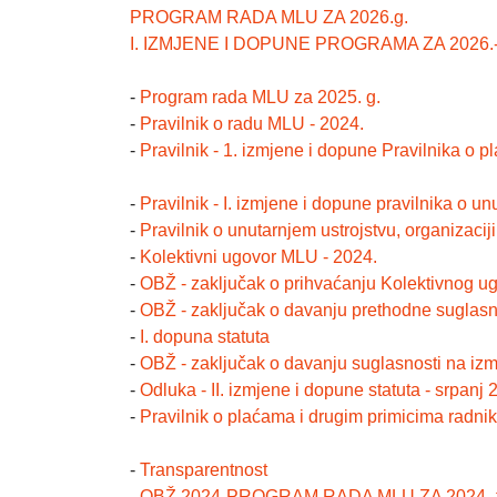
PROGRAM RADA MLU ZA 2026.g.
I. IZMJENE I DOPUNE PROGRAMA ZA 2026.-
-
Program rada MLU za 2025. g.
-
Pravilnik o radu MLU - 2024.
-
Pravilnik - 1. izmjene i dopune Pravilnika o p
-
Pravilnik - I. izmjene i dopune pravilnika o un
-
Pravilnik o unutarnjem ustrojstvu, organizacij
-
Kolektivni ugovor MLU - 2024.
-
OBŽ - zaključak o prihvaćanju Kolektivnog u
-
OBŽ - zaključak o davanju prethodne suglasn
-
I. dopuna statuta
-
OBŽ - zaključak o davanju suglasnosti na iz
-
Odluka - II. izmjene i dopune statuta - srpanj 
-
Pravilnik o plaćama i drugim primicima radni
-
Transparentnost
-
OBŽ 2024-PROGRAM RADA MLU ZA 2024.-tek