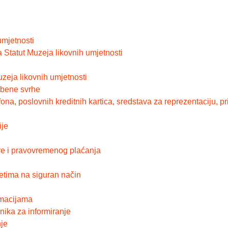
umjetnosti
 Statut Muzeja likovnih umjetnosti
zeja likovnih umjetnosti
užbene svrhe
ona, poslovnih kreditnih kartica, sredstava za reprezentaciju, p
ije
re i pravovremenog plaćanja
etima na siguran način
rmacijama
ika za informiranje
nje