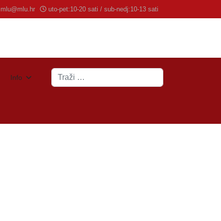
mlu@mlu.hr
uto-pet:10-20 sati / sub-nedj:10-13 sati
Traži
Info